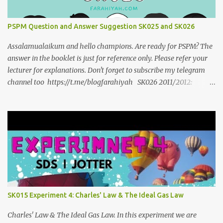
PSPM Question and Answer Suggestion SK025 and SK026
Assalamualaikum and hello champions. Are ready for PSPM? The
answer in the booklet is just for reference only. Please refer your
lecturer for explanations. Don't forget to subscribe my telegram
channel too https://t.me/blogfarahiyah SK026 2011/2012:
https://anyflip.com/qgqpm/dyre/ 2012/2013 :
https://anyflip.com/qgqpm/iexf/ 2013/2014:
https://anyflip.com/qgqpm/lqgy/ 2014/2015:
https://anyflip.com/qgqpm/ccih/ 2015/2016:
https://anyflip.com/qgqpm/xaku/ 2016/2017:
https://anyflip.com/qgqpm/adkc 2017/2018:
https://anyflip.com/pnrrr/mfyv SK025 2018/2019:
https://anyflip.com/pnrrr/iiyh 2019/2020:
https://anyflip.com/yrcyt/uzxe/ 2020/2021:
SK015 Experiment 4: Charles' Law & The Ideal Gas Law
https://anyflip.com/yrcyt/psud/ 2021/2022:
https://anyflip.com/yrcyt/gfhx/ Penafian: Bahan-bahan ini
Charles' Law & The Ideal Gas Law. In this experiment we are