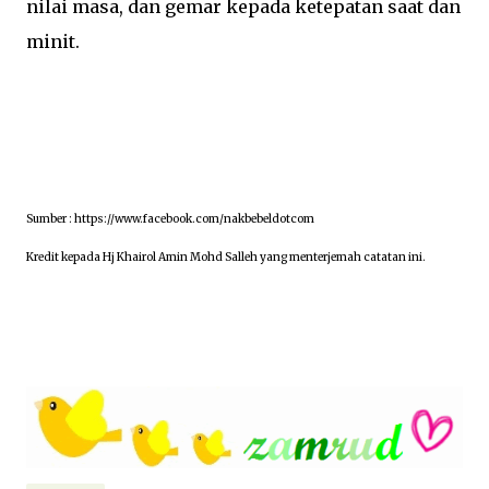
nilai masa, dan gemar kepada ketepatan saat dan
minit.
Sumber : https://www.facebook.com/nakbebeldotcom
Kredit kepada Hj Khairol Amin Mohd Salleh yang menterjemah catatan ini.