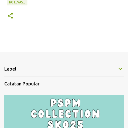
MOTIVASI
Label
Catatan Popular