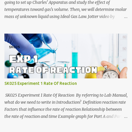
adalah hasil carian Google. Bukan disediakan oleh admin. Admin
going to set up Charles' Apparatus and study the effect of
hanya membuat compilation sahaja.
temperatures toward gas's volume. Then, we will determine molar
mass of unknown liquid using Ideal Gas Law. Jotter video by
CraxLab KMPP Demonstration video by Unit Kimia KMPk Result
and Discussion by CraxLab KMPP
SK025 Experiment 1 Rate Of Reaction
SK025 Experiment 1 Rate Of Reaction By referring to Lab Manual,
what do we need to write in Introduction? Definition reaction rate
Factors that influence the rate of reaction Relationship between
the rate of reaction and time Example graph for Part A and Part B
Part A Part B