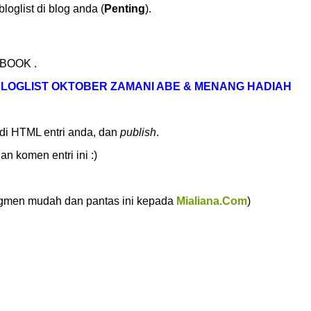
loglist di blog anda (
Penting
).
EBOOK
.
LOGLIST OKTOBER ZAMANI ABE & MENANG HADIAH
di HTML entri anda, dan
publish
.
n komen entri ini :)
segmen mudah dan pantas ini kepada
Mialiana.Com
)