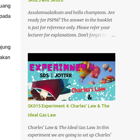
SK025 and SK026
luang
Assalamualaikum and hello champions. Are
epada
ready for PSPM? The answer in the booklet
is just for reference only. Please refer your
lecturer for explanations. Don't forget to
subscribe my telegram channel too
ujung
https://t.me/blogfarahiyah SK026
nakan
2011/2012:
https://anyflip.com/qgqpm/dyre/ 2012/2013
: https://anyflip.com/qgqpm/iexf/
2013/2014:
https://anyflip.com/qgqpm/lqgy/ 2014/2015:
https://anyflip.com/qgqpm/ccih/ 2015/2016:
https://anyflip.com/qgqpm/xaku/
SK015 Experiment 4: Charles' Law & The
2016/2017: https://anyflip.com/qgqpm/adkc
Ideal Gas Law
2017/2018: https://anyflip.com/pnrrr/mfyv
SK025 2018/2019:
Charles' Law & The Ideal Gas Law. In this
https://anyflip.com/pnrrr/iiyh 2019/2020:
experiment we are going to set up Charles'