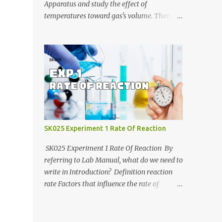
https://anyflip.com/yrcyt/uzxe/ 2020/2021:
Apparatus and study the effect of
https://anyflip.com/yrcyt/psud/ 2021/2022:
temperatures toward gas's volume. Then, we
https://anyflip.com/yrcyt/gfhx/ Penafian:
will determine molar mass of unknown
Bahan-bahan ini adalah hasil carian
liquid using Ideal Gas Law. Jotter video by
Google. Bukan disediakan oleh admin.
CraxLab KMPP Demonstration video by Unit
Admin hanya membuat compilation sahaja.
Kimia KMPk Result and Discussion by
CraxLab KMPP
SK025 Experiment 1 Rate Of Reaction
SK025 Experiment 1 Rate Of Reaction By
referring to Lab Manual, what do we need to
write in Introduction? Definition reaction
rate Factors that influence the rate of
reaction Relationship between the rate of
reaction and time Example graph for Part A
and Part B Part A Part B