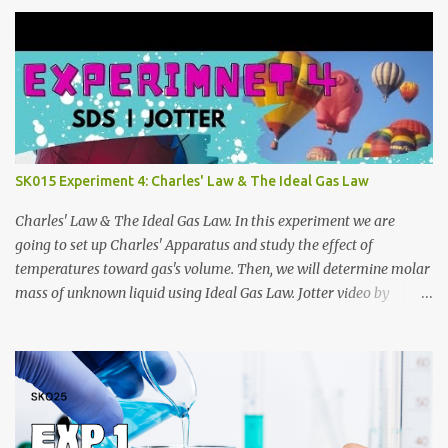
https://anyflip.com/qgqpm/iexf/ 2013/2014:
https://anyflip.com/qgqpm/lqgy/ 2014/2015:
https://anyflip.com/qgqpm/ccih/ 2015/2016:
https://anyflip.com/qgqpm/xaku/ 2016/2017:
https://anyflip.com/qgqpm/adkc 2017/2018:
https://anyflip.com/pnrrr/mfyv SK025 2018/2019:
https://anyflip.com/pnrrr/iiyh 2019/2020:
https://anyflip.com/yrcyt/uzxe/ 2020/2021:
SK015 Experiment 4: Charles' Law & The Ideal Gas Law
https://anyflip.com/yrcyt/psud/ 2021/2022:
https://anyflip.com/yrcyt/gfhx/ Penafian: Bahan-bahan ini
Charles' Law & The Ideal Gas Law. In this experiment we are
adalah hasil carian Google. Bukan disediakan oleh admin. Admin
going to set up Charles' Apparatus and study the effect of
hanya membuat compilation sahaja.
temperatures toward gas's volume. Then, we will determine molar
mass of unknown liquid using Ideal Gas Law. Jotter video by
CraxLab KMPP Demonstration video by Unit Kimia KMPk Result
and Discussion by CraxLab KMPP