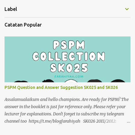
Label
Catatan Popular
PSPM Question and Answer Suggestion SK025 and SK026
Assalamualaikum and hello champions. Are ready for PSPM? The
answer in the booklet is just for reference only. Please refer your
lecturer for explanations. Don't forget to subscribe my telegram
channel too https://t.me/blogfarahiyah SK026 2011/2012:
https://anyflip.com/qgqpm/dyre/ 2012/2013 :