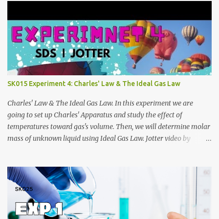
https://anyflip.com/qgqpm/lqgy/ 2014/2015:
https://anyflip.com/qgqpm/ccih/ 2015/2016:
https://anyflip.com/qgqpm/xaku/ 2016/2017:
https://anyflip.com/qgqpm/adkc 2017/2018:
https://anyflip.com/pnrrr/mfyv SK025 2018/2019:
https://anyflip.com/pnrrr/iiyh 2019/2020:
https://anyflip.com/yrcyt/uzxe/ 2020/2021:
SK015 Experiment 4: Charles' Law & The Ideal Gas Law
https://anyflip.com/yrcyt/psud/ 2021/2022:
https://anyflip.com/yrcyt/gfhx/ Penafian: Bahan-bahan ini
Charles' Law & The Ideal Gas Law. In this experiment we are
adalah hasil carian Google. Bukan disediakan oleh admin. Admin
going to set up Charles' Apparatus and study the effect of
hanya membuat compilation sahaja.
temperatures toward gas's volume. Then, we will determine molar
mass of unknown liquid using Ideal Gas Law. Jotter video by
CraxLab KMPP Demonstration video by Unit Kimia KMPk Result
and Discussion by CraxLab KMPP