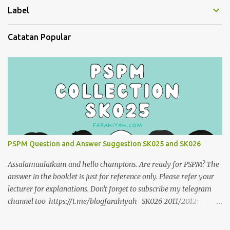
Label
Catatan Popular
PSPM Question and Answer Suggestion SK025 and SK026
Assalamualaikum and hello champions. Are ready for PSPM? The
answer in the booklet is just for reference only. Please refer your
lecturer for explanations. Don't forget to subscribe my telegram
channel too https://t.me/blogfarahiyah SK026 2011/2012:
https://anyflip.com/qgqpm/dyre/ 2012/2013 :
https://anyflip.com/qgqpm/iexf/ 2013/2014: