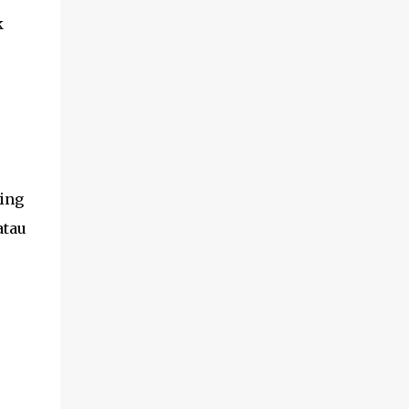
k
ing
atau