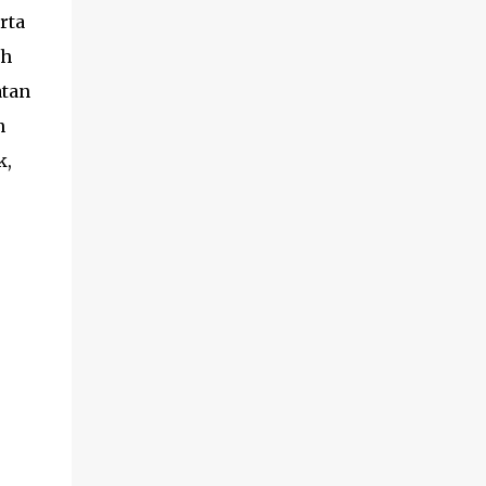
rta
ah
atan
n
k,