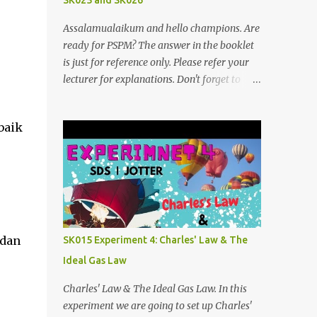
SK025 and SK026
Assalamualaikum and hello champions. Are
ready for PSPM? The answer in the booklet
is just for reference only. Please refer your
lecturer for explanations. Don't forget to
subscribe my telegram channel too
https://t.me/blogfarahiyah SK026
baik
2011/2012:
https://anyflip.com/qgqpm/dyre/ 2012/2013
: https://anyflip.com/qgqpm/iexf/
2013/2014:
https://anyflip.com/qgqpm/lqgy/ 2014/2015:
https://anyflip.com/qgqpm/ccih/ 2015/2016:
https://anyflip.com/qgqpm/xaku/
 dan
SK015 Experiment 4: Charles' Law & The
2016/2017: https://anyflip.com/qgqpm/adkc
Ideal Gas Law
2017/2018: https://anyflip.com/pnrrr/mfyv
SK025 2018/2019:
Charles' Law & The Ideal Gas Law. In this
https://anyflip.com/pnrrr/iiyh 2019/2020:
experiment we are going to set up Charles'