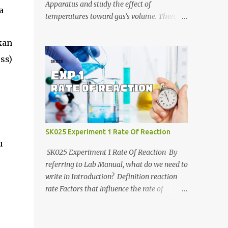
https://anyflip.com/yrcyt/uzxe/ 2020/2021:
Apparatus and study the effect of
a
https://anyflip.com/yrcyt/psud/ 2021/2022:
temperatures toward gas's volume. Then, we
https://anyflip.com/yrcyt/gfhx/ Penafian:
will determine molar mass of unknown
Bahan-bahan ini adalah hasil carian
liquid using Ideal Gas Law. Jotter video by
kan
Google. Bukan disediakan oleh admin.
CraxLab KMPP Demonstration video by Unit
ss)
Admin hanya membuat compilation sahaja.
Kimia KMPk Result and Discussion by
CraxLab KMPP
SK025 Experiment 1 Rate Of Reaction
u
SK025 Experiment 1 Rate Of Reaction By
referring to Lab Manual, what do we need to
write in Introduction? Definition reaction
rate Factors that influence the rate of
reaction Relationship between the rate of
reaction and time Example graph for Part A
and Part B Part A Part B