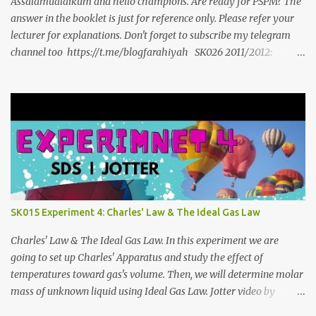
Assalamualaikum and hello champions. Are ready for PSPM? The
answer in the booklet is just for reference only. Please refer your
lecturer for explanations. Don't forget to subscribe my telegram
channel too https://t.me/blogfarahiyah SK026 2011/2012:
https://anyflip.com/qgqpm/dyre/ 2012/2013 :
https://anyflip.com/qgqpm/iexf/ 2013/2014:
https://anyflip.com/qgqpm/lqgy/ 2014/2015:
https://anyflip.com/qgqpm/ccih/ 2015/2016:
https://anyflip.com/qgqpm/xaku/ 2016/2017:
https://anyflip.com/qgqpm/adkc 2017/2018:
https://anyflip.com/pnrrr/mfyv SK025 2018/2019:
https://anyflip.com/pnrrr/iiyh 2019/2020:
https://anyflip.com/yrcyt/uzxe/ 2020/2021:
SK015 Experiment 4: Charles' Law & The Ideal Gas Law
https://anyflip.com/yrcyt/psud/ 2021/2022:
https://anyflip.com/yrcyt/gfhx/ Penafian: Bahan-bahan ini
Charles' Law & The Ideal Gas Law. In this experiment we are
adalah hasil carian Google. Bukan disediakan oleh admin. Admin
going to set up Charles' Apparatus and study the effect of
hanya membuat compilation sahaja.
temperatures toward gas's volume. Then, we will determine molar
mass of unknown liquid using Ideal Gas Law. Jotter video by
CraxLab KMPP Demonstration video by Unit Kimia KMPk Result