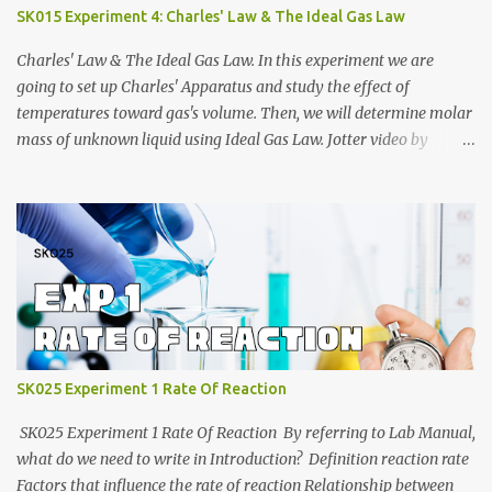
https://anyflip.com/yrcyt/uzxe/ 2020/2021:
SK015 Experiment 4: Charles' Law & The Ideal Gas Law
https://anyflip.com/yrcyt/psud/ 2021/2022:
https://anyflip.com/yrcyt/gfhx/ Penafian: Bahan-bahan ini
Charles' Law & The Ideal Gas Law. In this experiment we are
adalah hasil carian Google. Bukan disediakan oleh admin. Admin
going to set up Charles' Apparatus and study the effect of
hanya membuat compilation sahaja.
temperatures toward gas's volume. Then, we will determine molar
mass of unknown liquid using Ideal Gas Law. Jotter video by
CraxLab KMPP Demonstration video by Unit Kimia KMPk Result
and Discussion by CraxLab KMPP
SK025 Experiment 1 Rate Of Reaction
SK025 Experiment 1 Rate Of Reaction By referring to Lab Manual,
what do we need to write in Introduction? Definition reaction rate
Factors that influence the rate of reaction Relationship between