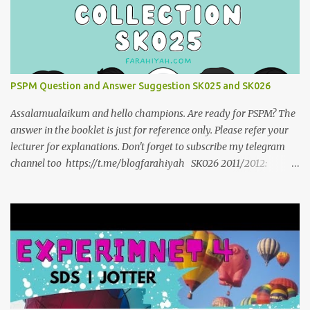
PSPM Question and Answer Suggestion SK025 and SK026
Assalamualaikum and hello champions. Are ready for PSPM? The
answer in the booklet is just for reference only. Please refer your
lecturer for explanations. Don't forget to subscribe my telegram
channel too https://t.me/blogfarahiyah SK026 2011/2012:
https://anyflip.com/qgqpm/dyre/ 2012/2013 :
https://anyflip.com/qgqpm/iexf/ 2013/2014:
https://anyflip.com/qgqpm/lqgy/ 2014/2015:
https://anyflip.com/qgqpm/ccih/ 2015/2016:
https://anyflip.com/qgqpm/xaku/ 2016/2017:
https://anyflip.com/qgqpm/adkc 2017/2018:
https://anyflip.com/pnrrr/mfyv SK025 2018/2019:
https://anyflip.com/pnrrr/iiyh 2019/2020: