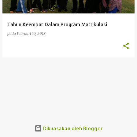
t
a
n
Tahun Keempat Dalam Program Matrikulasi
pada
Februari 10, 2018
LAGI CATATAN
Dikuasakan oleh Blogger