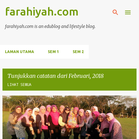
Langkau ke kandungan utama
farahiyah.com
farahiyah.com is an edublog and lifestyle blog.
LAMAN UTAMA
SEM 1
SEM 2
Tunjukkan catatan dari Februari, 2018
LIHAT SEMUA
C
a
t
a