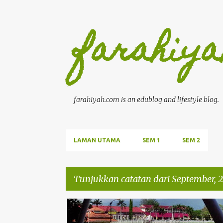
farahiya
farahiyah.com is an edublog and lifestyle blog.
LAMAN UTAMA
SEM 1
SEM 2
Tunjukkan catatan dari September, 
C
CIKGU FARAHIYAH
DIARI CIKGU
SMK CLIFFORD