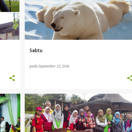
Sabtu
pada
September 27, 2014
CIKGU FARAHIYAH
DIARI CIKGU
KMSW
+
LIFE IN SARAWAK