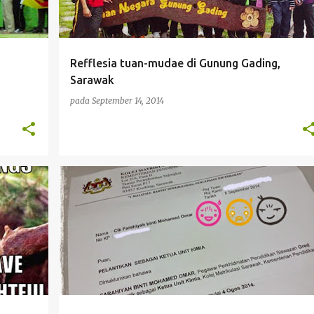
Refflesia tuan-mudae di Gunung Gading,
Sarawak
pada
September 14, 2014
CIKGU FARAHIYAH
DIARI CIKGU