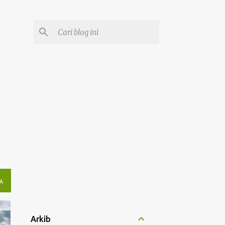
A
Arkib