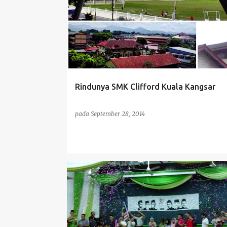
a
t
a
t
a
n
Rindunya SMK Clifford Kuala Kangsar
pada
September 28, 2014
KMSW