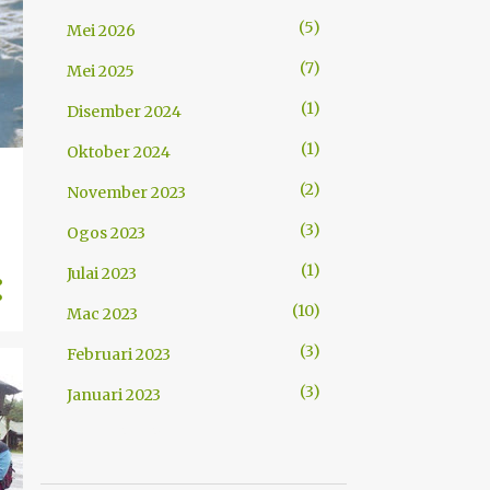
5
Mei 2026
7
Mei 2025
1
Disember 2024
1
Oktober 2024
2
November 2023
3
Ogos 2023
1
Julai 2023
10
Mac 2023
3
Februari 2023
3
Januari 2023
TUNJUKKAN LAGI
1
Oktober 2022
4
September 2022